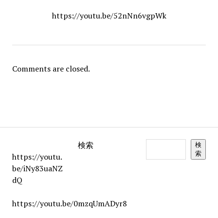
https://youtu.be/52nNn6vgpWk
Comments are closed.
検索
検
索
https://youtu.
be/iNy83uaNZ
dQ
https://youtu.be/0mzqUmADyr8