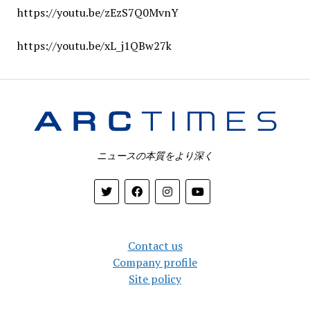
https://youtu.be/zEzS7Q0MvnY
https://youtu.be/xL_j1QBw27k
ニュースの本質をより深く
Contact us
Company profile
Site policy