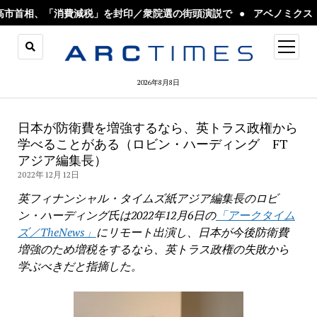
首相、「消費減税」を封印／衆院選の街頭演説で
アベノミクス「最
open
menu
2026年8月8日
日本が防衛費を増強するなら、英トラス政権から
学べることがある（ロビン・ハーディング FT
アジア編集長）
2022年12月12日
英フィナンシャル・タイムズ紙アジア編集長のロビ
ン・ハーディング氏は2022年12月6日の
「アークタイム
ズ／TheNews」
にリモート出演し、日本が今後防衛費
増強のため増税をするなら、英トラス政権の失敗から
学ぶべきだと指摘した。